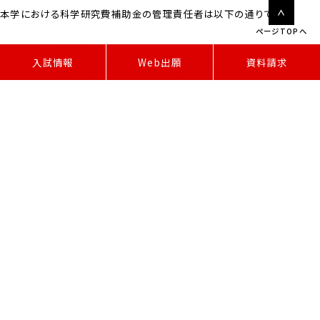
本学における科学研究費補助金の管理責任者は以下の通りです。
ページTOPへ
W
e
b
出
願
入試情報
資料請求
最高管理責任者
学長
公
統括管理責任者
事務局長
最
コンプライアンス推進責任者
看護学部長
公
コンプライアンス推進副責任者
経理課長
公
公的研究費等の運営・管理体制について